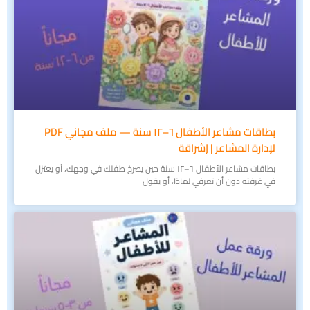
بطاقات مشاعر الأطفال ٦–١٢ سنة — ملف مجاني PDF
لإدارة المشاعر | إشراقة
بطاقات مشاعر الأطفال ٦–١٢ سنة حين يصرخ طفلك في وجهك، أو يعتزل
في غرفته دون أن تعرفي لماذا، أو يقول