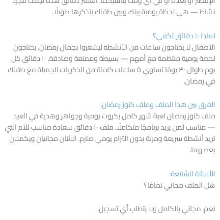
الإفطار أو بعده أو في أي وقت يناسبكما. العشر دقائق هذه ليست مجرد
نشاط — هي لحظة يومية بينك وبين طفلك يتذكرها طويلًا.
لماذا ١٠ دقائق تكفي؟
الأطفال لا يحتاجون ساعات من الأنشطة ليشعروا بجمال رمضان. يحتاجون
لحظة يومية منتظمة مع أمهم — بسيطة وممتعة وصادقة. ١٠ دقائق كل
يوم طوال ٣٠ يومًا تساوي ٥ ساعات كاملة من الذكريات الجميلة مع طفلك
في رمضان.
الفرق بين هذا الملف وملف كنوز رمضان:
ملف كنوز رمضان لعبة شهر كامل بكروت يومية وجواهر وهدية في العيد
— مناسب لمن يريد برنامجًا متكاملًا. ملف ١٠ دقائق سعادة مناسب للأم التي
تريد أنشطة سريعة ومرنة بدون التزام يومي صارم. الاثنان مجانيان ويكملان
بعضهما.
الأسئلة الشائعة:
هل الملف مجاني تمامًا؟
نعم، مجاني بالكامل ولا يتطلب أي تسجيل.