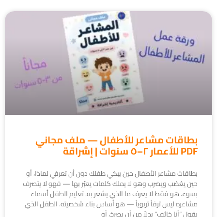
بطاقات مشاعر للأطفال — ملف مجاني
PDF للأعمار ٢–٥ سنوات | إشراقة
بطاقات مشاعر الأطفال حين يبكي طفلك دون أن تعرفي لماذا، أو
حين يغضب ويضرب وهو لا يملك كلمات يعبّر بها — فهو لا يتصرف
بسوء. هو فقط لا يعرف ما الذي يشعر به. تعليم الطفل أسماء
مشاعره ليس ترفاً تربوياً — هو أساس بناء شخصيته. الطفل الذي
يقول “أنا خائف” بدلاً من أن يصرخ، أو