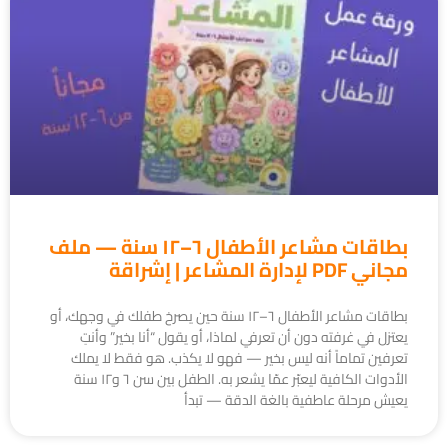
بطاقات مشاعر الأطفال ٦–١٢ سنة — ملف
مجاني PDF لإدارة المشاعر | إشراقة
بطاقات مشاعر الأطفال ٦–١٢ سنة حين يصرخ طفلك في وجهك، أو
يعتزل في غرفته دون أن تعرفي لماذا، أو يقول “أنا بخير” وأنتِ
تعرفين تماماً أنه ليس بخير — فهو لا يكذب. هو فقط لا يملك
الأدوات الكافية ليعبّر عمّا يشعر به. الطفل بين سن ٦ و١٢ سنة
يعيش مرحلة عاطفية بالغة الدقة — تبدأ