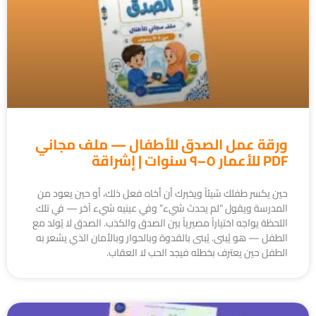
ورقة عمل الصدق للأطفال — ملف مجاني
PDF للأعمار ٥–٩ سنوات | إشراقة
حين يكسر طفلك شيئاً ويخبرك أن أخاه فعل ذلك، أو حين يعود من
المدرسة ويقول “لم يحدث شيء” وفي عينيه شيء آخر — في تلك
اللحظة يواجه اختياراً مصيرياً بين الصدق والكذب. الصدق لا يُولد مع
الطفل — هو يُبنى. يُبنى بالقدوة وبالحوار وبالأمان الذي يشعر به
الطفل حين يعترف بخطئه فيجد الحب لا العقاب.