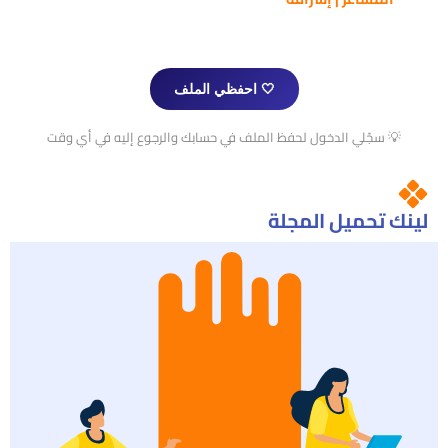
🤍 احفظي الملف
💡 سجّلي الدخول لحفظ الملف في حسابك والرجوع إليه في أي وقت
لينك تحميل المجلة