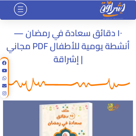
خطي
لى
لمحتوى
١٠ دقائق سعادة في رمضان —
أنشطة يومية للأطفال PDF مجاني
| إشراقة