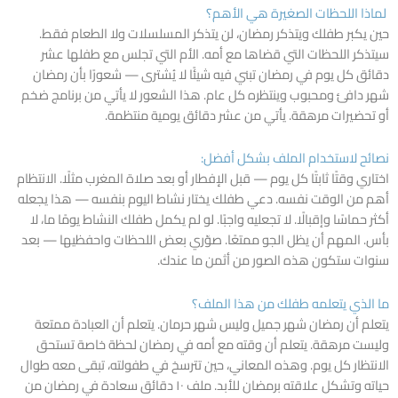
لماذا اللحظات الصغيرة هي الأهم؟
حين يكبر طفلك ويتذكر رمضان، لن يتذكر المسلسلات ولا الطعام فقط.
سيتذكر اللحظات التي قضاها مع أمه. الأم التي تجلس مع طفلها عشر
دقائق كل يوم في رمضان تبني فيه شيئًا لا يُشترى — شعورًا بأن رمضان
شهر دافئ ومحبوب وينتظره كل عام. هذا الشعور لا يأتي من برنامج ضخم
أو تحضيرات مرهقة. يأتي من عشر دقائق يومية منتظمة.
نصائح لاستخدام الملف بشكل أفضل:
اختاري وقتًا ثابتًا كل يوم — قبل الإفطار أو بعد صلاة المغرب مثلًا. الانتظام
أهم من الوقت نفسه. دعي طفلك يختار نشاط اليوم بنفسه — هذا يجعله
أكثر حماسًا وإقبالًا. لا تجعليه واجبًا. لو لم يكمل طفلك النشاط يومًا ما، لا
بأس. المهم أن يظل الجو ممتعًا. صوّري بعض اللحظات واحفظيها — بعد
سنوات ستكون هذه الصور من أثمن ما عندك.
ما الذي يتعلمه طفلك من هذا الملف؟
يتعلم أن رمضان شهر جميل وليس شهر حرمان. يتعلم أن العبادة ممتعة
وليست مرهقة. يتعلم أن وقته مع أمه في رمضان لحظة خاصة تستحق
الانتظار كل يوم. وهذه المعاني، حين تترسخ في طفولته، تبقى معه طوال
حياته وتشكل علاقته برمضان للأبد. ملف ١٠ دقائق سعادة في رمضان من