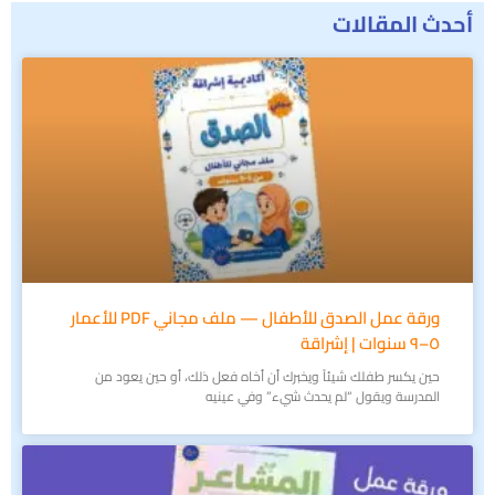
أحدث المقالات
ورقة عمل الصدق للأطفال — ملف مجاني PDF للأعمار
٥–٩ سنوات | إشراقة
حين يكسر طفلك شيئاً ويخبرك أن أخاه فعل ذلك، أو حين يعود من
المدرسة ويقول “لم يحدث شيء” وفي عينيه