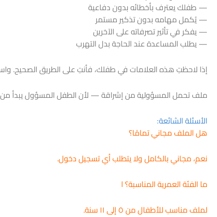
— طفلك يعترف بأخطائه بدون دفاعية
— يُكمل مهامه بدون تذكير مستمر
— يفكر في تأثير تصرفاته على الآخرين
— يطلب المساعدة عند الحاجة بدل التهرب
إذا لاحظتِ هذه العلامات في طفلك، فأنتِ على الطريق الصحيح. واس
ملف تحمل المسؤولية من إشراقة — لأن الطفل المسؤول يبدأ من ب
الأسئلة الشائعة:
هل الملف مجاني تمامًا؟
نعم، مجاني بالكامل ولا يتطلب أي تسجيل دخول.
ما الفئة العمرية المناسبة؟ ا
لملف مناسب للأطفال من ٥ إلى ١١ سنة.