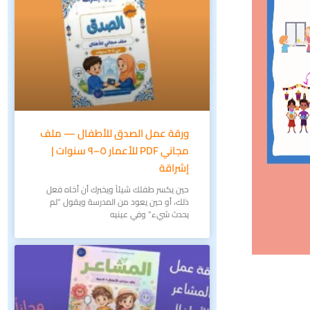
ورقة عمل الصدق للأطفال — ملف
مجاني PDF للأعمار ٥–٩ سنوات |
إشراقة
حين يكسر طفلك شيئاً ويخبرك أن أخاه فعل
ذلك، أو حين يعود من المدرسة ويقول “لم
يحدث شيء” وفي عينيه