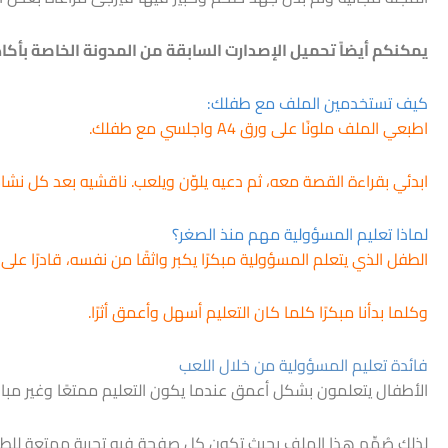
يمكنكم أيضاً تحميل الإصدارت السابقة من المدونة الخاصة بأك
كيف تستخدمين الملف مع طفلك:
اطبعي الملف ملونًا على ورق A4 واجلسي مع طفلك.
ابدئي بقراءة القصة معه، ثم دعيه يلوّن ويلعب. ناقشيه بعد كل نشا
لماذا تعليم المسؤولية مهم منذ الصغر؟
الطفل الذي يتعلم المسؤولية مبكرًا يكبر واثقًا من نفسه، قادرًا على ا
وكلما بدأنا مبكرًا كلما كان التعليم أسهل وأعمق أثرًا.
فائدة تعليم المسؤولية من خلال اللعب
الأطفال يتعلمون بشكل أعمق عندما يكون التعليم ممتعًا وغير مباش
لذلك صُمِّم هذا الملف بحيث تكون كل صفحة فيه تجربة ممتعة للطفل 