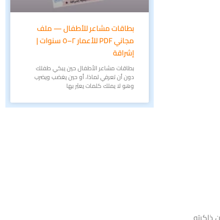
بطاقات مشاعر للأطفال — ملف
مجاني PDF للأعمار ٢–٥ سنوات |
إشراقة
بطاقات مشاعر الأطفال حين يبكي طفلك
دون أن تعرفي لماذا، أو حين يغضب ويضرب
وهو لا يملك كلمات يعبّر بها
 ذاكرته