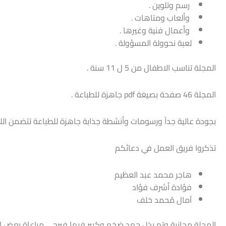
رسم وتلوين .
وألعاب ومتاهات .
وأعمال فنية وغيرها .
لعبة نحوولة المسؤولة .
المجلة تناسب الاطفال من 5 ل 11 سنة .
المجلة 46 صفحة بصيغة pdf جاهزة للطباعة .
بجودة عالية جداً ورسومات وأنشطة جذابة جاهزة للطباعة تتضمن اللع
تذكروا فريق العمل في دعائكم
هاجر محمد عبد العظيم
فؤادة أشرف فؤاد
آمال مُحمد خلف
المجلة مجانية وتم بذل جهد ضخم وكبير فيها فيرجى مراعاة بعض الن