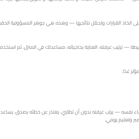
ى اتخاذ القرارات وتحمّل نتائجها — وهذه هي جوهر المسؤولية الحقي
سيطة — ترتيب غرفته، العناية بحاجياته، مساعدتك في المنزل. ثم استخد
ر غدًا.
اء نفسه — يرتب غرفته بدون أن تطلبي، يعتذر عن خطئه بصدق، يساعد أ
صبر وتعليم يومي.