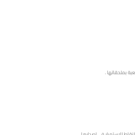
بة بملحقاتها .
قاط للاستمرار في إصدارها.