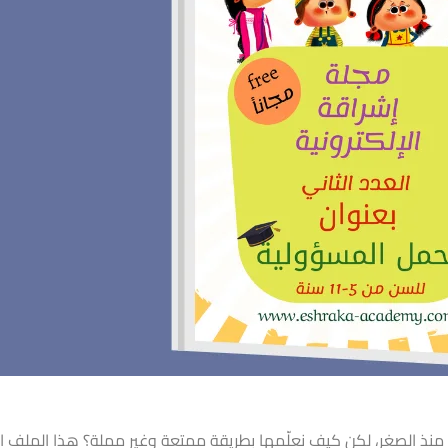
منذ الصغر، لكن كيف نعلّمها بطريقة ممتعة وغير مملة؟ هذا الملف 