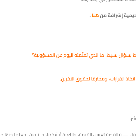
اديمية إشراقة من
هنا
.
ط بسؤال بسيط: ما الذي تعلّمته اليوم عن المسؤولية؟
تخاذ القرارات، ومحترمًا لحقوق الآخرين.
ر.
— فالقصة تغرس القيمة، واللعبة تُرسّخها، والتلوين يجعلها جزءًا من