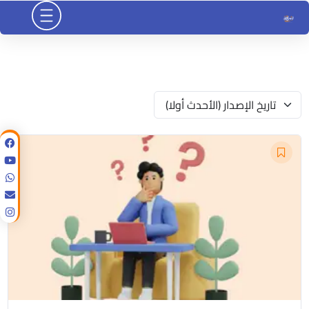
خطي
لى
لمحتوى
تاريخ الإصدار (الأحدث أولا)
السعر
السعر
الأصلي
الحالي
هو:
هو:
$31.00.
$39.00.