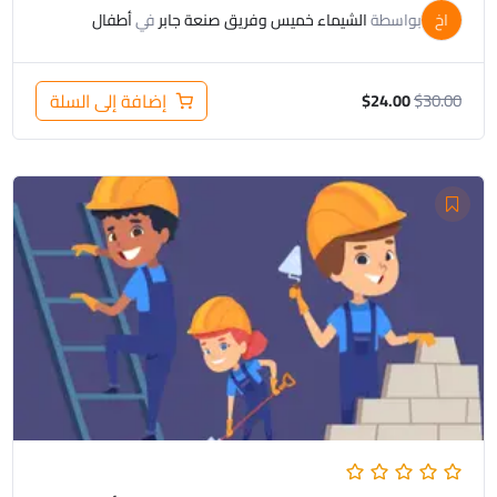
اخ
بواسطة
الشيماء خميس وفريق صنعة جابر
في
أطفال
30.00
$
إضافة إلى السلة
$
24.00
السعر
السعر
الأصلي
الحالي
هو:
هو:
$19.00.
$25.00.