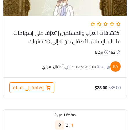
اكتشافات العرب والمسلمين | تعرّف على إسهامات
علماء الإسلام للأطفال من 6 إلى 10 سنوات
52m
162
EA
بواسطة
eshraka admin
في
أطفال
,
فردي
35.00
$
إضافة إلى السلة
$
28.00
صفحة
1
من
2
Next
2
1