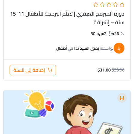
دورة المبرمج العبقري | تعلّم البرمجة للأطفال 11-15
سنة – إشراقة
426
2س50m
يا
بواسطة
يمنى السيد ندا
في
أطفال
39.00
$
إضافة إلى السلة
$
31.00