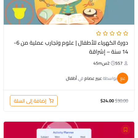
دورة الكهرباء للأطفال | علوم وتجارب عملية من 6-
14 سنة – إشراقة
557
2س45m
عع
بواسطة
عبير عصام
في
أطفال
30.00
$
إضافة إلى السلة
$
24.00
السعر
السعر
الأصلي
الحالي