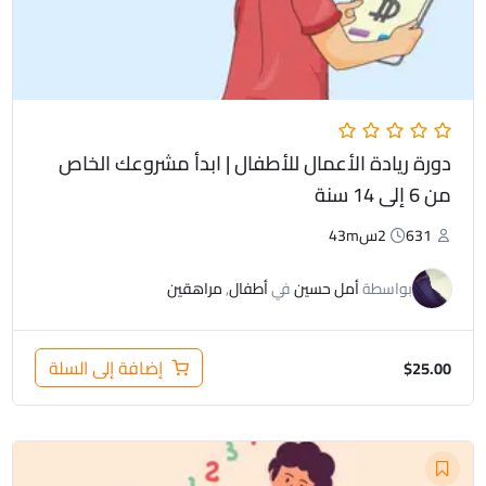
دورة ريادة الأعمال للأطفال | ابدأ مشروعك الخاص
من 6 إلى 14 سنة
631
2س43m
بواسطة
أمل حسين
في
أطفال
,
مراهقين
إضافة إلى السلة
$
25.00
السعر
السعر
الأصلي
الحالي