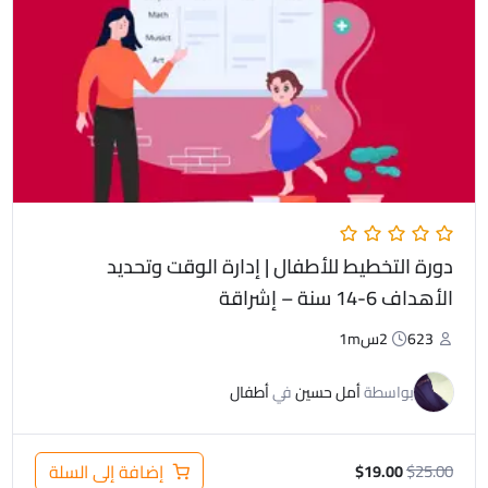
هو:
هو:
$19.00.
$25.00.
دورة التخطيط للأطفال | إدارة الوقت وتحديد
الأهداف 6-14 سنة – إشراقة
623
2س1m
بواسطة
أمل حسين
في
أطفال
25.00
$
إضافة إلى السلة
$
19.00