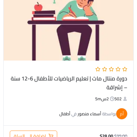
هو:
هو:
$28.00.
$35.00.
دورة منتال ماث | تعليم الرياضيات للأطفال 6-12 سنة
– إشراقة
502
2س5m
أم
بواسطة
أسماء منصور
في
أطفال
35.00
$
إضافة إلى السلة
$
28.00