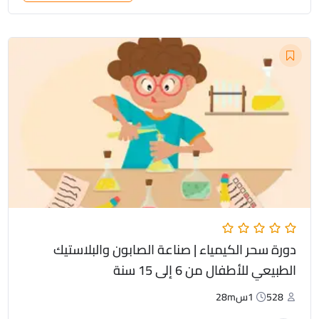
السعر
السعر
الأصلي
الحالي
هو:
هو:
$24.00.
$30.00.
دورة سحر الكيمياء | صناعة الصابون والبلاستيك
الطبيعي للأطفال من 6 إلى 15 سنة
528
1س28m