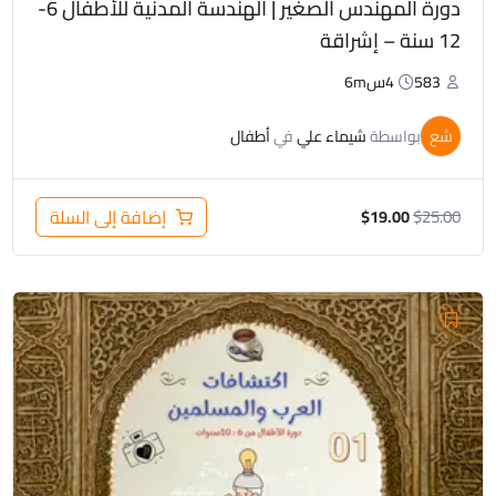
دورة المهندس الصغير | الهندسة المدنية للأطفال 6-
12 سنة – إشراقة
583
4س6m
شع
بواسطة
شيماء علي
في
أطفال
25.00
$
إضافة إلى السلة
$
19.00
السعر
السعر
الأصلي
الحالي
هو:
هو:
$28.00.
$35.00.