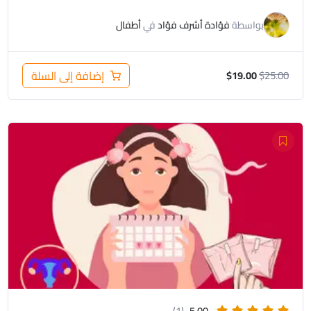
بواسطة
فؤادة أشرف فؤاد
في
أطفال
25.00
$
إضافة إلى السلة
$
19.00
السعر
السعر
الأصلي
الحالي
هو:
هو:
$24.00.
$30.00.
(1)
5.00