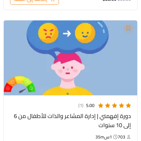
السعر
السعر
الأصلي
الحالي
هو:
هو:
$19.00.
$25.00.
(1)
5.00
دورة إفهمني | إدارة المشاعر والذات للأطفال من 6
إلى 10 سنوات
703
1س35m