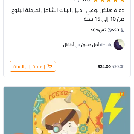
دورة هنكبر بوعي | دليل البنات الشامل لمرحلة البلوغ
من 10 إلى 16 سنة
490
2س40m
بواسطة
أمل حسين
في
أطفال
30.00
$
إضافة إلى السلة
$
24.00
السعر
السعر
الأصلي
الحالي
هو:
هو:
$24.00.
$30.00.