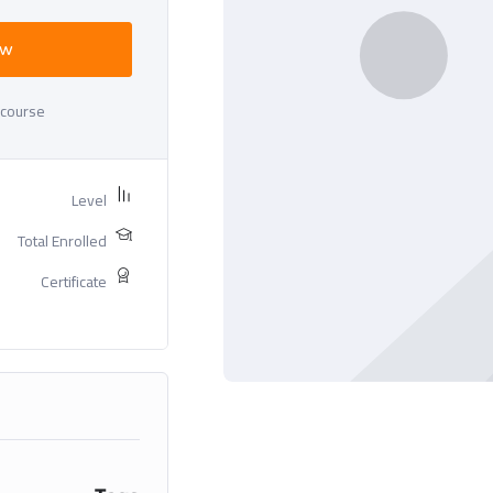
ow
 course
Level
Total Enrolled
Certificate