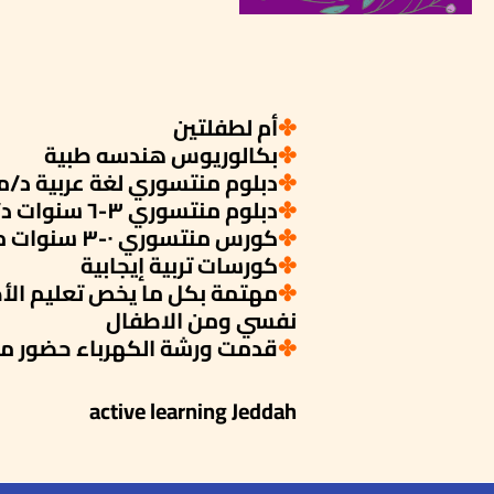
✤
أم لطفلتين
✤
بكالوريوس هندسه طبية
✤
دبلوم منتسوري لغة عربية د/من
✤
دبلوم منتسوري ٣-٦ سنوات د/دعاء مجدي
✤
كورس منتسوري ٠-٣ سنوات مروة رخا
✤
كورسات تربية إيجابية
✤
مهتمة بكل ما يخص تعليم الأ
نفسي ومن الاطفال
✤
قدمت ورشة الكهرباء حضور م
active learning Jeddah