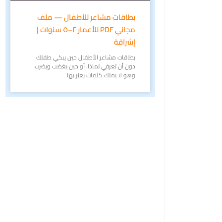
بطاقات مشاعر للأطفال — ملف
مجاني PDF للأعمار ٢–٥ سنوات |
إشراقة
بطاقات مشاعر الأطفال حين يبكي طفلك
دون أن تعرفي لماذا، أو حين يغضب ويضرب
وهو لا يملك كلمات يعبّر بها