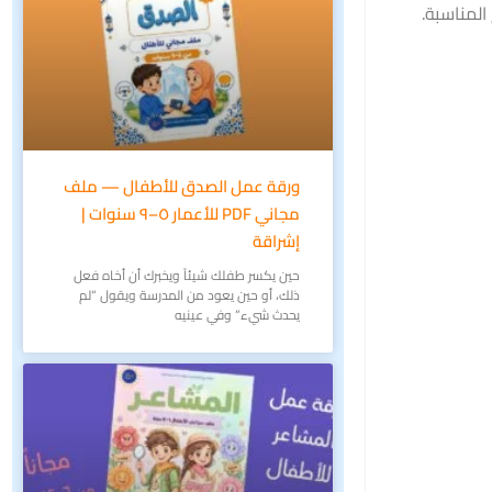
المناسبة.
ورقة عمل الصدق للأطفال — ملف
مجاني PDF للأعمار ٥–٩ سنوات |
إشراقة
حين يكسر طفلك شيئاً ويخبرك أن أخاه فعل
ذلك، أو حين يعود من المدرسة ويقول “لم
يحدث شيء” وفي عينيه