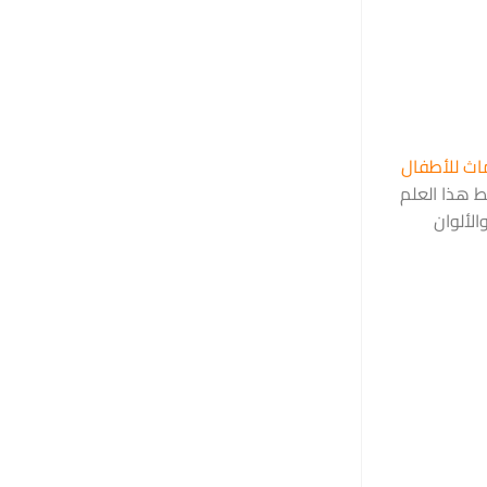
اث للأطفال
ط هذا العلم
لألوان